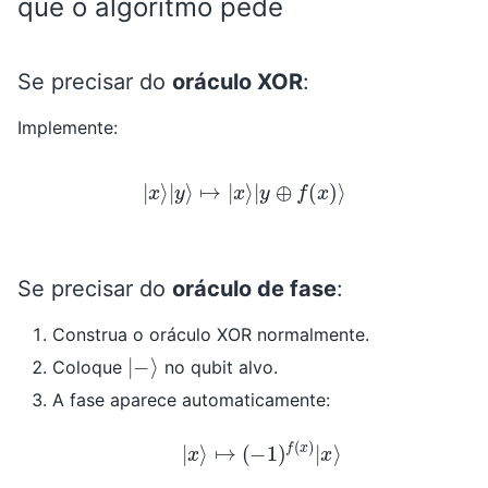
que o algoritmo pede
Se precisar do
oráculo XOR
:
Implemente:
|
x
⟩
|
y
⟩
↦
|
x
⟩
|
y
⊕
f
(
x
)
⟩
Se precisar do
oráculo de fase
:
Construa o oráculo XOR normalmente.
|
−
⟩
Coloque
no qubit alvo.
A fase aparece automaticamente:
|
x
⟩
↦
(
−
1
)
f
(
x
)
|
x
⟩