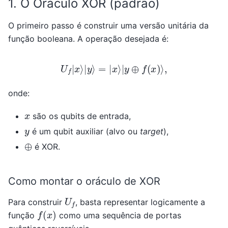
1. O Oráculo XOR (padrão)
O primeiro passo é construir uma versão unitária da
função booleana. A operação desejada é:
U
f
|
x
⟩
|
y
⟩
=
|
x
⟩
|
y
⊕
f
(
x
)
⟩
,
onde:
x
são os qubits de entrada,
y
é um qubit auxiliar (alvo ou
target
),
⊕
é XOR.
Como montar o oráculo de XOR
U
f
Para construir
, basta representar logicamente a
f
(
x
)
função
como uma sequência de portas