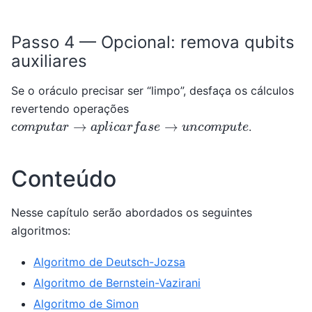
Passo 4 — Opcional: remova qubits
auxiliares
Se o oráculo precisar ser “limpo”, desfaça os cálculos
revertendo operações
c
o
m
p
u
t
a
r
→
a
p
l
i
c
a
r
f
a
s
e
→
u
n
c
o
m
p
u
t
e
.
Conteúdo
Nesse capítulo serão abordados os seguintes
algoritmos:
Algoritmo de Deutsch-Jozsa
Algoritmo de Bernstein-Vazirani
Algoritmo de Simon