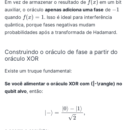
Em vez de armazenar o resultado de
em um bit
−
1
auxiliar, o oráculo
apenas adiciona uma fase
de
f
(
x
)
=
1
quando
. Isso é ideal para interferência
quântica, porque fases negativas mudam
probabilidades após a transformada de Hadamard.
Construindo o oráculo de fase a partir do
oráculo XOR
Existe um truque fundamental:
Se você alimentar o oráculo XOR com (|-\rangle) no
qubit alvo
, então:
|
−
⟩
=
|
0
⟩
−
|
1
⟩
2
,