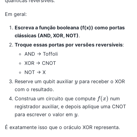
quânticas reversíveis.
Em geral:
Escreva a função booleana (f(x)) como portas
clássicas (AND, XOR, NOT)
.
Troque essas portas por versões reversíveis
:
AND → Toffoli
XOR → CNOT
NOT → X
y
Reserve um qubit auxiliar
para receber o XOR
com o resultado.
f
(
x
)
Construa um circuito que compute
num
registrador auxiliar, e depois aplique uma CNOT
y
para escrever o valor em
.
É exatamente isso que o oráculo XOR representa.