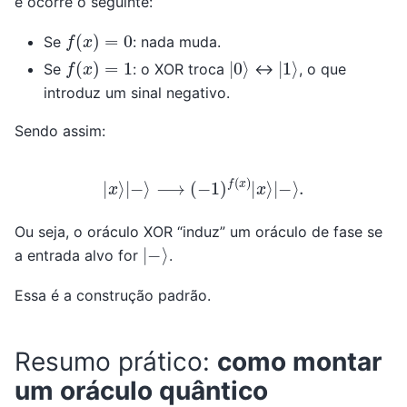
e ocorre o seguinte:
f
(
x
)
=
0
Se
: nada muda.
f
(
x
)
=
1
|
0
⟩
|
1
⟩
Se
: o XOR troca
↔
, o que
introduz um sinal negativo.
Sendo assim:
|
x
⟩
|
−
⟩
⟶
(
−
1
)
f
(
x
)
|
x
⟩
|
−
⟩
.
Ou seja, o oráculo XOR “induz” um oráculo de fase se
|
−
⟩
a entrada alvo for
.
Essa é a construção padrão.
Resumo prático:
como montar
um oráculo quântico