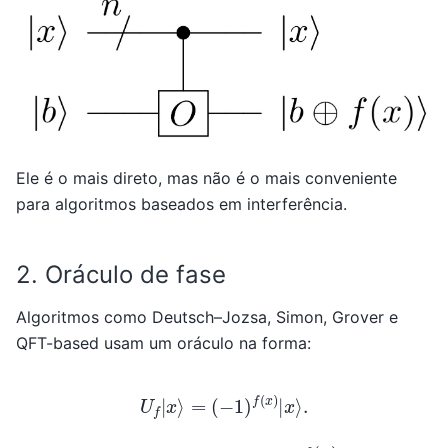
Ele é o mais direto, mas não é o mais conveniente
para algoritmos baseados em interferência.
2. Oráculo de fase
Algoritmos como Deutsch–Jozsa, Simon, Grover e
QFT-based usam um oráculo na forma:
U
f
|
x
⟩
=
(
−
1
)
f
(
x
)
|
x
⟩
.
f
(
x
)