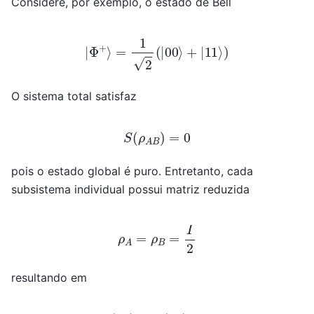
Considere, por exemplo, o estado de Bell
|
Φ
+
⟩
=
1
2
(
|
00
⟩
+
|
11
⟩
)
O sistema total satisfaz
S
(
ρ
A
B
)
=
0
pois o estado global é puro. Entretanto, cada
subsistema individual possui matriz reduzida
ρ
A
=
ρ
B
=
I
2
resultando em