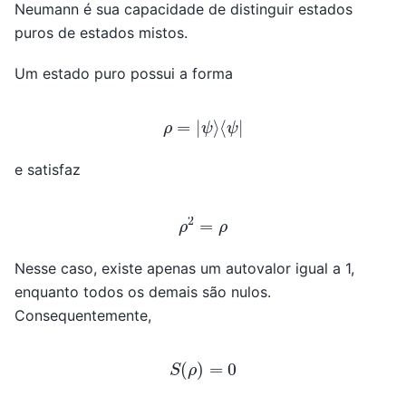
Neumann é sua capacidade de distinguir estados
puros de estados mistos.
Um estado puro possui a forma
ρ
=
|
ψ
⟩
⟨
ψ
|
e satisfaz
ρ
2
=
ρ
Nesse caso, existe apenas um autovalor igual a 1,
enquanto todos os demais são nulos.
Consequentemente,
S
(
ρ
)
=
0