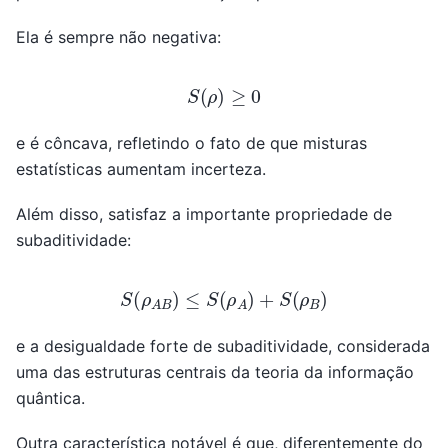
Ela é sempre não negativa:
S
(
ρ
)
≥
0
e é côncava, refletindo o fato de que misturas
estatísticas aumentam incerteza.
Além disso, satisfaz a importante propriedade de
subaditividade:
S
(
ρ
A
B
)
≤
S
(
ρ
A
)
+
S
(
ρ
B
)
e a desigualdade forte de subaditividade, considerada
uma das estruturas centrais da teoria da informação
quântica.
Outra característica notável é que, diferentemente do