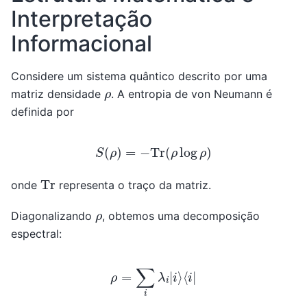
Interpretação
Informacional
Considere um sistema quântico descrito por uma
ρ
matriz densidade
. A entropia de von Neumann é
definida por
S
(
ρ
)
=
−
Tr
(
ρ
log
ρ
)
Tr
onde
representa o traço da matriz.
ρ
Diagonalizando
, obtemos uma decomposição
espectral:
ρ
=
∑
i
λ
i
|
i
⟩
⟨
i
|