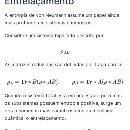
Entrelaçamento
A entropia de von Neumann assume um papel ainda
mais profundo em sistemas compostos.
Considere um sistema bipartido descrito por
ρ
A
B
As matrizes reduzidas são definidas por traço parcial:
ρ
A
=
Tr
∗
B
(
ρ
∗
A
B
)
,
ρ
B
=
Tr
∗
A
(
ρ
∗
A
B
)
Quando o sistema total está em um estado puro mas
os subsistemas possuem entropia positiva, surge um
dos fenômenos mais característicos da mecânica
quântica: o entrelaçamento.