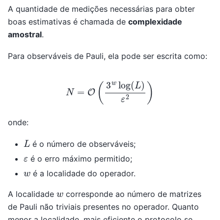
A quantidade de medições necessárias para obter
boas estimativas é chamada de
complexidade
amostral
.
Para observáveis de Pauli, ela pode ser escrita como:
N
=
O
(
3
w
log
(
L
)
ε
2
)
onde:
L
é o número de observáveis;
ε
é o erro máximo permitido;
w
é a localidade do operador.
w
A localidade
corresponde ao número de matrizes
de Pauli não triviais presentes no operador. Quanto
menor a localidade, mais eficiente o protocolo se