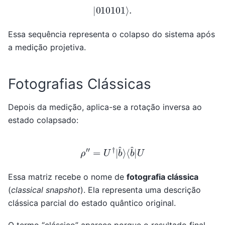
|
010101
⟩
.
Essa sequência representa o colapso do sistema após
a medição projetiva.
Fotografias Clássicas
Depois da medição, aplica-se a rotação inversa ao
estado colapsado:
ρ
″
=
U
†
|
b
^
⟩
⟨
b
^
|
U
Essa matriz recebe o nome de
fotografia clássica
(
classical snapshot
). Ela representa uma descrição
clássica parcial do estado quântico original.