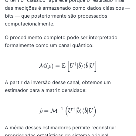
O termo “clássico” aparece porque o resultado final
das medições é armazenado como dados clássicos —
bits — que posteriormente são processados
computacionalmente.
O procedimento completo pode ser interpretado
formalmente como um canal quântico:
M
(
ρ
)
=
E
[
U
†
|
b
^
⟩
⟨
b
^
|
U
]
A partir da inversão desse canal, obtemos um
estimador para a matriz densidade:
ρ
^
=
M
−
1
(
U
†
|
b
^
⟩
⟨
b
^
|
U
)
A média desses estimadores permite reconstruir
propriedades estatísticas do sistema original.