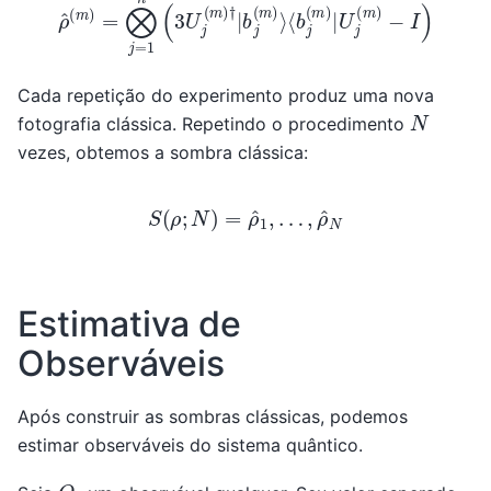
Cada repetição do experimento produz uma nova
N
fotografia clássica. Repetindo o procedimento
vezes, obtemos a sombra clássica:
S
(
ρ
;
N
)
=
ρ
^
1
,
…
,
ρ
^
N
Estimativa de
Observáveis
Após construir as sombras clássicas, podemos
estimar observáveis do sistema quântico.
O
j