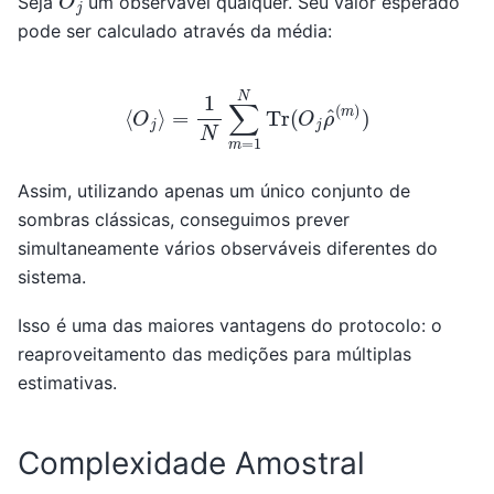
Seja
um observável qualquer. Seu valor esperado
pode ser calculado através da média:
⟨
O
j
⟩
=
1
N
∑
m
=
1
N
Tr
(
O
j
ρ
^
(
m
)
)
Assim, utilizando apenas um único conjunto de
sombras clássicas, conseguimos prever
simultaneamente vários observáveis diferentes do
sistema.
Isso é uma das maiores vantagens do protocolo: o
reaproveitamento das medições para múltiplas
estimativas.
Complexidade Amostral