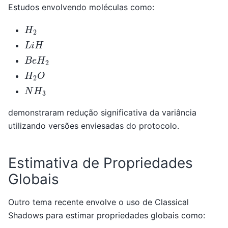
Estudos envolvendo moléculas como:
H
2
L
i
H
B
e
H
2
H
2
O
N
H
3
demonstraram redução significativa da variância
utilizando versões enviesadas do protocolo.
Estimativa de Propriedades
Globais
Outro tema recente envolve o uso de Classical
Shadows para estimar propriedades globais como: