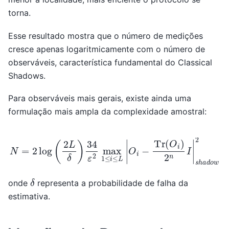
torna.
Esse resultado mostra que o número de medições
cresce apenas logaritmicamente com o número de
observáveis, característica fundamental do Classical
Shadows.
Para observáveis mais gerais, existe ainda uma
formulação mais ampla da complexidade amostral:
N
=
2
log
(
2
L
δ
)
34
ε
2
max
1
≤
i
≤
L
|
O
i
−
Tr
(
O
i
)
2
n
I
|
s
h
a
d
δ
onde
representa a probabilidade de falha da
estimativa.