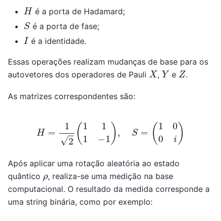
H
é a porta de Hadamard;
S
é a porta de fase;
I
é a identidade.
Essas operações realizam mudanças de base para os
X
Y
Z
autovetores dos operadores de Pauli
,
e
.
As matrizes correspondentes são:
H
=
1
2
(
1
1
1
−
1
)
,
S
=
(
1
0
0
i
)
Após aplicar uma rotação aleatória ao estado
ρ
quântico
, realiza-se uma medição na base
computacional. O resultado da medida corresponde a
uma string binária, como por exemplo: