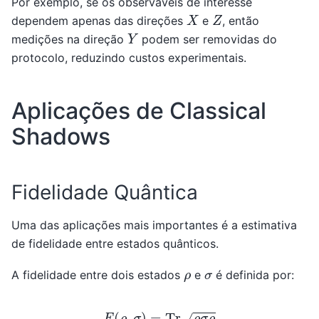
Por exemplo, se os observáveis de interesse
X
Z
dependem apenas das direções
e
, então
Y
medições na direção
podem ser removidas do
protocolo, reduzindo custos experimentais.
Aplicações de Classical
Shadows
Fidelidade Quântica
Uma das aplicações mais importantes é a estimativa
de fidelidade entre estados quânticos.
ρ
σ
A fidelidade entre dois estados
e
é definida por:
F
(
ρ
,
σ
)
=
Tr
ρ
σ
ρ