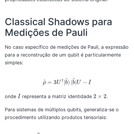
Classical Shadows para
Medições de Pauli
No caso específico de medições de Pauli, a expressão
para a reconstrução de um qubit é particularmente
simples:
ρ
^
=
3
U
†
|
b
^
⟩
⟨
b
^
|
U
−
I
I
2
×
2
onde
representa a matriz identidade
.
Para sistemas de múltiplos qubits, generaliza-se o
procedimento utilizando produtos tensoriais:
ρ
^
(
m
)
=
⨂
j
=
1
n
(
3
U
j
(
m
)
†
|
b
j
(
m
)
⟩
⟨
b
j
(
m
)
|
U
j
(
m
)
−
I
)