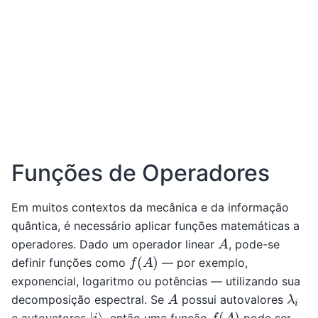
Funções de Operadores
Em muitos contextos da mecânica e da informação
quântica, é necessário aplicar funções matemáticas a
A
operadores. Dado um operador linear
, pode-se
f
(
A
)
definir funções como
— por exemplo,
exponencial, logaritmo ou potências — utilizando sua
A
λ
i
decomposição espectral. Se
possui autovalores
|
i
⟩
f
(
A
)