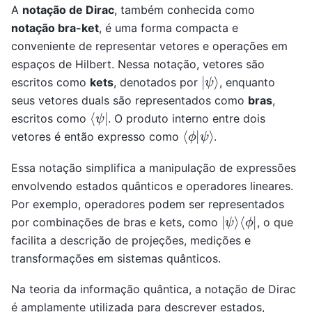
A
notação de Dirac
, também conhecida como
notação bra-ket
, é uma forma compacta e
conveniente de representar vetores e operações em
espaços de Hilbert. Nessa notação, vetores são
|
ψ
⟩
escritos como
kets
, denotados por
, enquanto
seus vetores duals são representados como
bras
,
⟨
ψ
|
escritos como
. O produto interno entre dois
⟨
ψ
ϕ
⟩
|
vetores é então expresso como
.
Essa notação simplifica a manipulação de expressões
envolvendo estados quânticos e operadores lineares.
Por exemplo, operadores podem ser representados
|
⟨
ψ
ϕ
⟩
|
por combinações de bras e kets, como
, o que
facilita a descrição de projeções, medições e
transformações em sistemas quânticos.
Na teoria da informação quântica, a notação de Dirac
é amplamente utilizada para descrever estados,