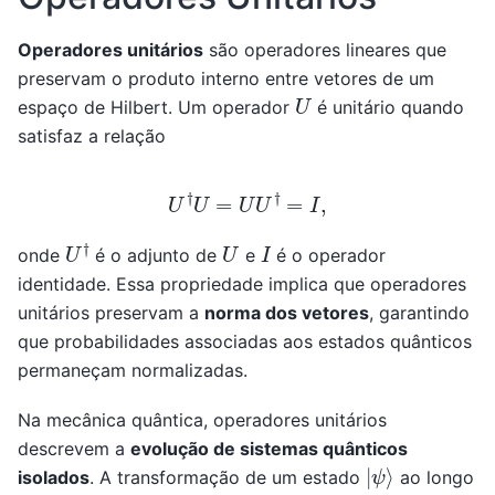
Operadores unitários
são operadores lineares que
preservam o produto interno entre vetores de um
U
espaço de Hilbert. Um operador
é unitário quando
satisfaz a relação
U
†
U
=
U
U
†
=
I
,
U
†
U
I
onde
é o adjunto de
e
é o operador
identidade. Essa propriedade implica que operadores
unitários preservam a
norma dos vetores
, garantindo
que probabilidades associadas aos estados quânticos
permaneçam normalizadas.
Na mecânica quântica, operadores unitários
descrevem a
evolução de sistemas quânticos
|
ψ
⟩
isolados
. A transformação de um estado
ao longo