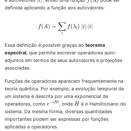
e autovetores
, então uma função
pode ser
definida aplicando a função aos autovalores:
f
(
A
)
=
∑
i
f
(
λ
i
)
|
i
⟩
⟨
i
|
Essa definição é possível graças ao
teorema
espectral
, que permite escrever operadores auto-
adjuntos em termos de seus autovalores e projeções
associadas.
Funções de operadores aparecem frequentemente na
teoria quântica. Por exemplo, a evolução temporal de
um sistema é descrita por uma exponencial de
e
−
i
H
t
H
operadores, como
, onde
é o Hamiltoniano do
sistema. Da mesma forma, diversas quantidades
importantes podem ser expressas por funções
aplicadas a operadores.