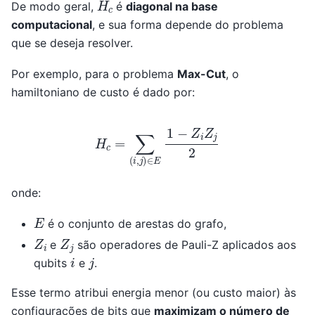
H
c
De modo geral,
é
diagonal na base
computacional
, e sua forma depende do problema
que se deseja resolver.
Por exemplo, para o problema
Max-Cut
, o
hamiltoniano de custo é dado por:
H
c
=
∑
(
i
,
j
)
∈
E
1
−
Z
i
Z
j
2
onde:
E
é o conjunto de arestas do grafo,
Z
i
Z
j
e
são operadores de Pauli-Z aplicados aos
i
j
qubits
e
.
Esse termo atribui energia menor (ou custo maior) às
configurações de bits que
maximizam o número de