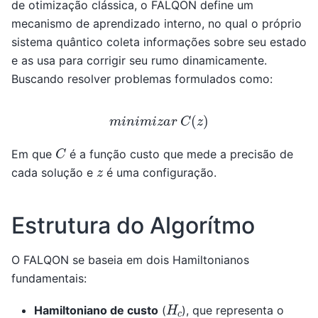
de otimização clássica, o FALQON define um
mecanismo de aprendizado interno, no qual o próprio
sistema quântico coleta informações sobre seu estado
e as usa para corrigir seu rumo dinamicamente.
Buscando resolver problemas formulados como:
m
i
n
i
m
i
z
a
r
C
(
z
)
C
Em que
é a função custo que mede a precisão de
z
cada solução e
é uma configuração.
Estrutura do Algorítmo
O FALQON se baseia em dois Hamiltonianos
fundamentais:
H
c
Hamiltoniano de custo
(
), que representa o