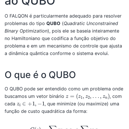
ao QUBO
O FALQON é particularmente adequado para resolver
problemas do tipo
QUBO
(
Quadratic Unconstrained
Binary Optimization
), pois ele se baseia inteiramente
no Hamiltoniano que codifica a função objetivo do
problema e em um mecanismo de controle que ajusta
a dinâmica quântica conforme o sistema evolui.
O que é o QUBO
O QUBO pode ser entendido como um problema onde
z
=
(
z
1
,
z
2
,
.
.
.
,
z
n
)
buscamos um vetor binário
, com
z
i
∈
+
1
,
−
1
cada
, que minimize (ou maximize) uma
função de custo quadrática da forma:
C
(
z
)
=
∑
i
<
j
w
i
j
z
i
z
j
+
∑
i
w
i
z
i