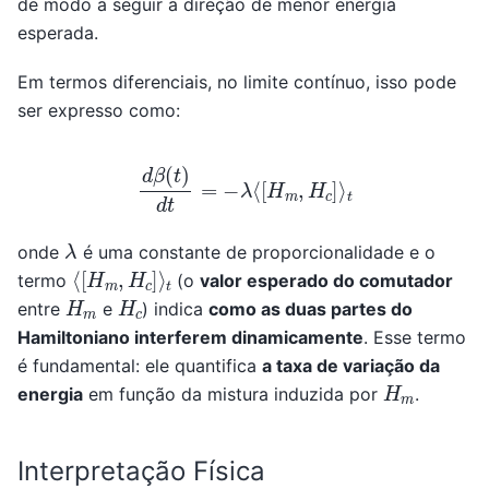
de modo a seguir a direção de menor energia
esperada.
Em termos diferenciais, no limite contínuo, isso pode
ser expresso como:
d
β
(
t
)
d
t
=
−
λ
⟨
[
H
m
,
H
c
]
⟩
t
λ
onde
é uma constante de proporcionalidade e o
⟨
t
[
H
m
,
H
c
]
⟩
termo
(o
valor esperado do comutador
H
m
H
c
entre
e
) indica
como as duas partes do
Hamiltoniano interferem dinamicamente
. Esse termo
é fundamental: ele quantifica
a taxa de variação da
H
m
energia
em função da mistura induzida por
.
Interpretação Física