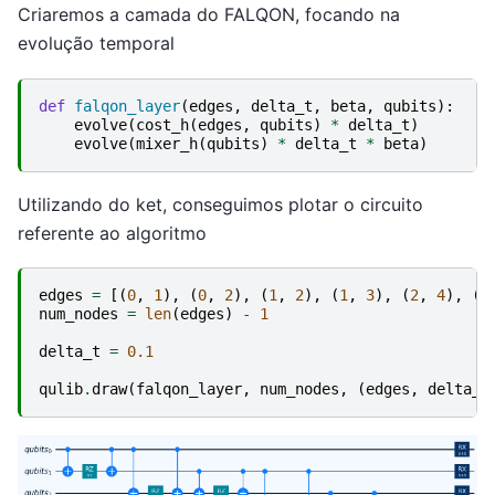
Criaremos a camada do FALQON, focando na
evolução temporal
def
falqon_layer
(
edges
,
delta_t
,
beta
,
qubits
):
evolve
(
cost_h
(
edges
,
qubits
)
*
delta_t
)
evolve
(
mixer_h
(
qubits
)
*
delta_t
*
beta
)
Utilizando do ket, conseguimos plotar o circuito
referente ao algoritmo
edges
=
[(
0
,
1
),
(
0
,
2
),
(
1
,
2
),
(
1
,
3
),
(
2
,
4
),
(
3
num_nodes
=
len
(
edges
)
-
1
delta_t
=
0.1
qulib
.
draw
(
falqon_layer
,
num_nodes
,
(
edges
,
delta_t