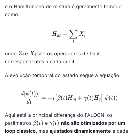
e o Hamiltoniano de mistura é geralmente tomado
como:
H
M
=
∑
i
X
i
Z
i
X
i
onde
e
são os operadores de Pauli
correspondentes a cada qubit.
A evolução temporal do estado segue a equação:
d
|
ψ
(
t
)
⟩
d
t
=
−
i
[
β
(
t
)
H
m
+
γ
(
t
)
H
c
]
|
ψ
(
t
)
⟩
Aqui está a principal diferença do FALQON: os
β
(
t
)
γ
(
t
)
parâmetros
e
não são otimizados por um
loop clássico
, mas
ajustados dinamicamente
a cada