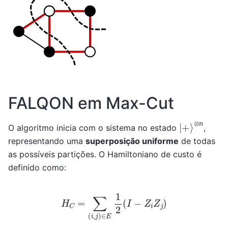
FALQON em Max-Cut
|
⊗
+
n
⟩
O algoritmo inicia com o sistema no estado
,
representando uma
superposição uniforme
de todas
as possíveis partições. O Hamiltoniano de custo é
definido como:
H
C
=
∑
(
i
,
j
)
∈
E
1
2
(
I
−
Z
i
Z
j
)