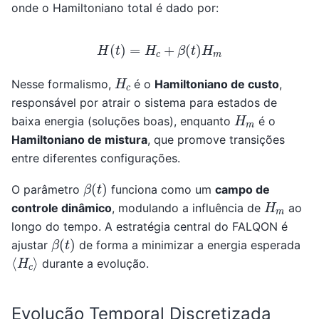
onde o Hamiltoniano total é dado por:
H
(
t
)
=
H
c
+
β
(
t
)
H
m
H
c
Nesse formalismo,
é o
Hamiltoniano de custo
,
responsável por atrair o sistema para estados de
H
m
baixa energia (soluções boas), enquanto
é o
Hamiltoniano de mistura
, que promove transições
entre diferentes configurações.
β
(
t
)
O parâmetro
funciona como um
campo de
H
m
controle dinâmico
, modulando a influência de
ao
longo do tempo. A estratégia central do FALQON é
β
(
t
)
ajustar
de forma a minimizar a energia esperada
⟨
H
c
⟩
durante a evolução.
Evolução Temporal Discretizada