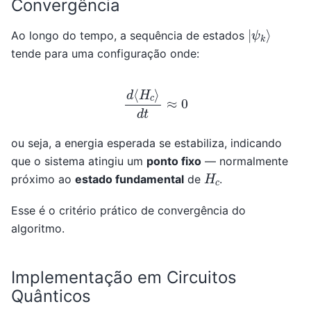
Convergência
|
ψ
k
⟩
Ao longo do tempo, a sequência de estados
tende para uma configuração onde:
d
⟨
H
c
⟩
d
t
≈
0
ou seja, a energia esperada se estabiliza, indicando
que o sistema atingiu um
ponto fixo
— normalmente
H
c
próximo ao
estado fundamental
de
.
Esse é o critério prático de convergência do
algoritmo.
Implementação em Circuitos
Quânticos