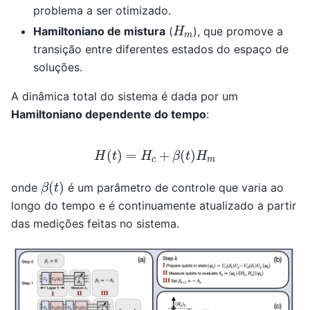
problema a ser otimizado.
H
m
Hamiltoniano de mistura
(
), que promove a
transição entre diferentes estados do espaço de
soluções.
A dinâmica total do sistema é dada por um
Hamiltoniano dependente do tempo
:
H
(
t
)
=
H
c
+
β
(
t
)
H
m
β
(
t
)
onde
é um parâmetro de controle que varia ao
longo do tempo e é continuamente atualizado a partir
das medições feitas no sistema.