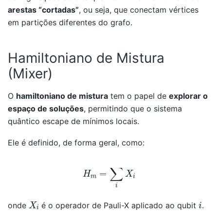
arestas “cortadas”
, ou seja, que conectam vértices
em partições diferentes do grafo.
Hamiltoniano de Mistura
(Mixer)
O
hamiltoniano de mistura
tem o papel de
explorar o
espaço de soluções
, permitindo que o sistema
quântico escape de mínimos locais.
Ele é definido, de forma geral, como:
H
m
=
∑
i
X
i
X
i
i
onde
é o operador de Pauli-X aplicado ao qubit
.