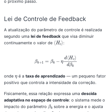
o próximo passo.
Lei de Controle de Feedback
A atualização do parâmetro de controle é realizada
segundo uma
lei de feedback
que visa diminuir
⟨
H
c
⟩
continuamente o valor de
:
β
k
+
1
=
β
k
−
η
d
⟨
H
c
⟩
d
β
k
η
onde
é a
taxa de aprendizado
— um pequeno fator
positivo que controla a intensidade da correção.
Fisicamente, essa relação expressa uma
descida
adaptativa no espaço de controle
: o sistema mede o
β
k
impacto do parâmetro
sobre a energia e o ajusta