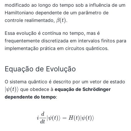
modificado ao longo do tempo sob a influência de um
Hamiltoniano dependente de um parâmetro de
β
(
t
)
controle realimentado,
.
Essa evolução é contínua no tempo, mas é
frequentemente discretizada em intervalos finitos para
implementação prática em circuitos quânticos.
Equação de Evolução
O sistema quântico é descrito por um vetor de estado
|
ψ
(
t
)
⟩
que obedece à
equação de Schrödinger
dependente do tempo
:
i
d
d
t
|
ψ
(
t
)
⟩
=
H
(
t
)
|
ψ
(
t
)
⟩