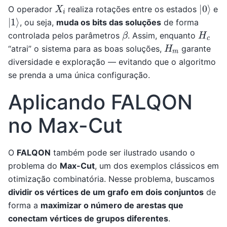
|
0
⟩
X
i
O operador
realiza rotações entre os estados
e
|
1
⟩
, ou seja,
muda os bits das soluções
de forma
β
H
c
controlada pelos parâmetros
. Assim, enquanto
H
m
“atrai” o sistema para as boas soluções,
garante
diversidade e exploração — evitando que o algoritmo
se prenda a uma única configuração.
Aplicando FALQON
no Max-Cut
O
FALQON
também pode ser ilustrado usando o
problema do
Max-Cut
, um dos exemplos clássicos em
otimização combinatória. Nesse problema, buscamos
dividir os vértices de um grafo em dois conjuntos
de
forma a
maximizar o número de arestas que
conectam vértices de grupos diferentes
.