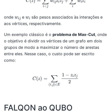
w
i
j
w
i
onde
e
são pesos associados às interações e
aos vértices, respectivamente.
Um exemplo clássico é o
problema de Max-Cut
, onde
o objetivo é dividir os vértices de um grafo em dois
grupos de modo a maximizar o número de arestas
entre eles. Nesse caso, o custo pode ser escrito
como:
C
(
z
)
=
∑
(
i
,
j
)
∈
E
1
−
z
i
z
j
2
FALQON ao QUBO