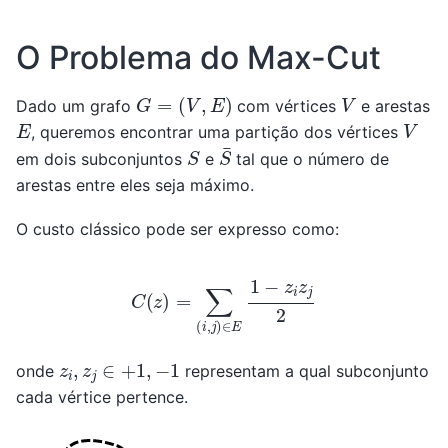
O Problema do Max-Cut
G
=
(
V
,
E
)
V
Dado um grafo
com vértices
e arestas
V
E
, queremos encontrar uma partição dos vértices
S
¯
S
em dois subconjuntos
e
tal que o número de
arestas entre eles seja máximo.
O custo clássico pode ser expresso como:
C
(
z
)
=
∑
(
i
,
j
)
∈
E
1
−
z
i
z
j
2
z
i
,
z
j
∈
+
1
,
−
1
onde
representam a qual subconjunto
cada vértice pertence.