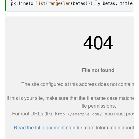
px
.
line
(
x
=
list
(
range
(
len
(
betas
))),
y
=
betas
,
title
=
"