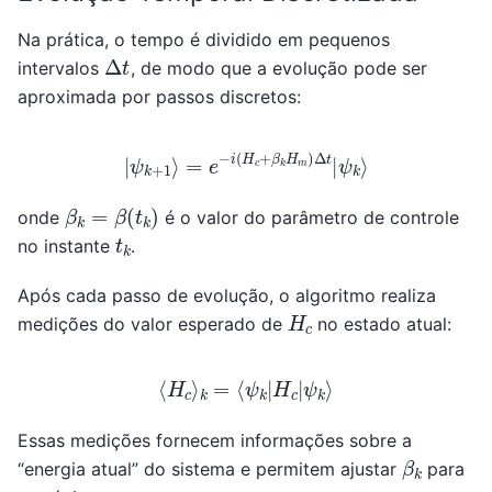
Na prática, o tempo é dividido em pequenos
Δ
t
intervalos
, de modo que a evolução pode ser
aproximada por passos discretos:
|
ψ
k
+
1
⟩
=
e
−
i
(
H
c
+
β
k
H
m
)
Δ
t
|
ψ
k
⟩
β
k
=
β
(
t
k
)
onde
é o valor do parâmetro de controle
t
k
no instante
.
Após cada passo de evolução, o algoritmo realiza
H
c
medições do valor esperado de
no estado atual:
⟨
H
c
⟩
k
=
⟨
ψ
k
|
H
c
|
ψ
k
⟩
Essas medições fornecem informações sobre a
β
k
“energia atual” do sistema e permitem ajustar
para