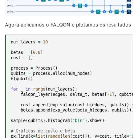
Agora aplicamos o FALQON e plotamos os resultados
num_layers
=
10
betas
=
[
0.0
]
cost
=
[]
process
=
Process
()
qubits
=
process
.
alloc
(
num_nodes
)
H
(
qubits
)
for
_
in
range
(
num_layers
):
falqon_layer
(
edges
,
delta_t
,
betas
[
-
1
],
qubits
)
cost
.
append
(
exp_value
(
cost_h
(
edges
,
qubits
))
.
ge
betas
.
append
(
exp_value
(
beta_h
(
edges
,
qubits
))
.
g
sample
(
qubits
)
.
histogram
(
"bin"
)
.
show
()
# Gráficos de custo e beta
px
.
line
(
x
=
list
(
range
(
len
(
cost
))),
y
=
cost
,
title
=
"Co