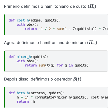
H
c
Primeiro definimos o hamiltoniano de custo (
)
def
cost_h
(
edges
,
qubits
):
with
obs
():
return
-
1
/
2
*
sum
(
1
-
Z
(
qubits
[
a
])
*
Z
(
qu
H
m
Agora definimos o hamiltoniano de mistura (
)
def
mixer_h
(
qubits
):
with
obs
():
return
sum
(
X
(
q
)
for
q
in
qubits
)
β
(
t
)
Depois disso, definimos o operador
def
beta_h
(
arestas
,
qubits
):
h
=
1
j
*
commutator
(
mixer_h
(
qubits
),
cost_h
(
are
return
-
h