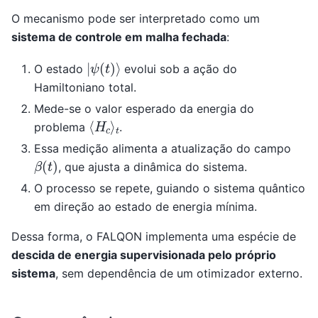
O mecanismo pode ser interpretado como um
sistema de controle em malha fechada
:
|
ψ
(
t
)
⟩
O estado
evolui sob a ação do
Hamiltoniano total.
Mede-se o valor esperado da energia do
⟨
t
H
c
⟩
problema
.
Essa medição alimenta a atualização do campo
β
(
t
)
, que ajusta a dinâmica do sistema.
O processo se repete, guiando o sistema quântico
em direção ao estado de energia mínima.
Dessa forma, o FALQON implementa uma espécie de
descida de energia supervisionada pelo próprio
sistema
, sem dependência de um otimizador externo.