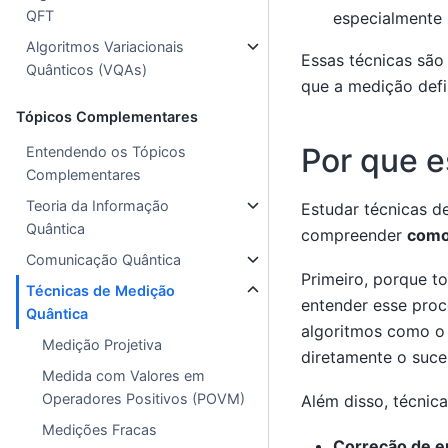
QFT
especialmente 
Algoritmos Variacionais
Essas técnicas são
Quânticos (VQAs)
que a medição defin
Tópicos Complementares
Por que e
Entendendo os Tópicos
Complementares
Teoria da Informação
Estudar técnicas d
Quântica
compreender
como 
Comunicação Quântica
Primeiro, porque 
Técnicas de Medição
entender esse proc
Quântica
algoritmos como o
Medição Projetiva
diretamente o suce
Medida com Valores em
Operadores Positivos (POVM)
Além disso, técnic
Medições Fracas
Correção de e