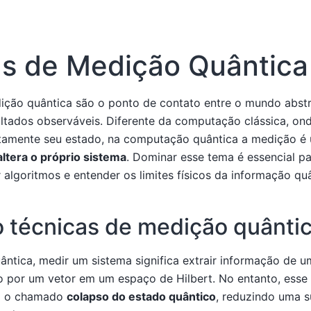
as de Medição Quântica
ição quântica são o ponto de contato entre o mundo abst
ultados observáveis. Diferente da computação clássica, on
etamente seu estado, na computação quântica a medição é
altera o próprio sistema
. Dominar esse tema é essencial pa
r algoritmos e entender os limites físicos da informação quâ
 técnicas de medição quânti
tica, medir um sistema significa extrair informação de u
o por um vetor em um espaço de Hilbert. No entanto, esse
ca o chamado
colapso do estado quântico
, reduzindo uma 