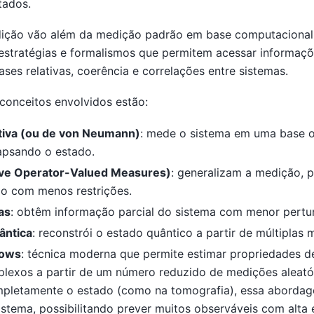
tados.
dição vão além da medição padrão em base computacional
 estratégias e formalismos que permitem acessar informaç
ses relativas, coerência e correlações entre sistemas.
 conceitos envolvidos estão:
tiva (ou de von Neumann)
: mede o sistema em uma base 
lapsando o estado.
ve Operator-Valued Measures)
: generalizam a medição, p
o com menos restrições.
as
: obtêm informação parcial do sistema com menor pertu
ântica
: reconstrói o estado quântico a partir de múltiplas 
dows
: técnica moderna que permite estimar propriedades d
lexos a partir de um número reduzido de medições aleató
mpletamente o estado (como na tomografia), essa abordag
sistema, possibilitando prever muitos observáveis com alta