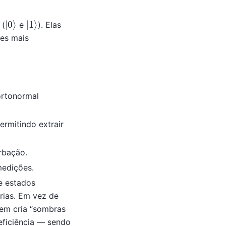
|
0
⟩
|
1
⟩
 (
e
). Elas
ões mais
ortonormal
ermitindo extrair
rbação.
medições.
e estados
rias. Em vez de
em cria “sombras
 eficiência — sendo