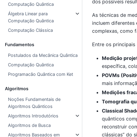
dos possíveis resul
Computação Quântica
Álgebra Linear para
As técnicas de me
Computação Quântica
incluem diferentes
Computação Clássica
complexas, como fa
Entre os principais
Fundamentos
Postulados da Mecânica Quântica
Medição proje
Computação Quântica
específica, co
Programacão Quântica com Ket
POVMs (Positi
mais informaçã
Algoritmos
Medições frac
Noções Fundamentais de
Tomografia qu
Algoritmos Quânticos
Classical Sha
Algoritmos Introdutórios
quânticos comp
Algoritmos de Busca
reconstruir co
clássicas” do 
Algoritmos Baseados em