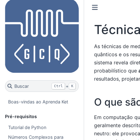
Técnic
As técnicas de med
quânticos e os res
sistema revela dir
probabilístico que
resultados, projeta
Buscar
+
Ctrl
K
O que são
Boas-vindas ao Aprenda Ket
Pré-requisitos
Em computação quân
geralmente descrit
Tutorial de Python
neutro: ele provo
Números Complexos para