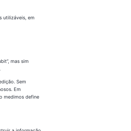
utilizáveis, em
bit”, mas sim
.
edição. Sem
nosos. Em
mo medimos define
truir a informação.